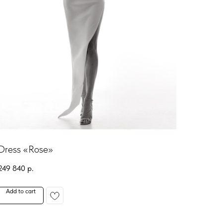
Dress «Rose»
249 840
р.
Add to cart