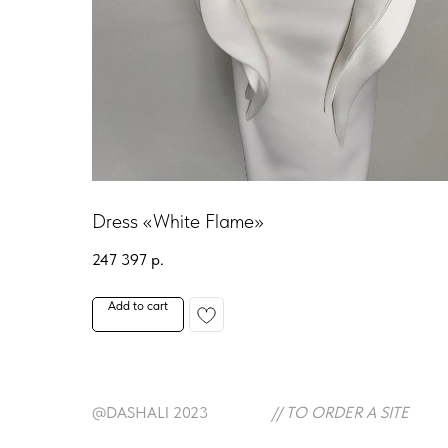
Dress «White Flame»
247 397
р.
Add to cart
@DASHALI 2023
// TO ORDER A SITE