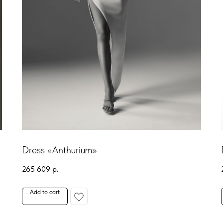
Dress «Anthurium»
265 609
р.
Add to cart