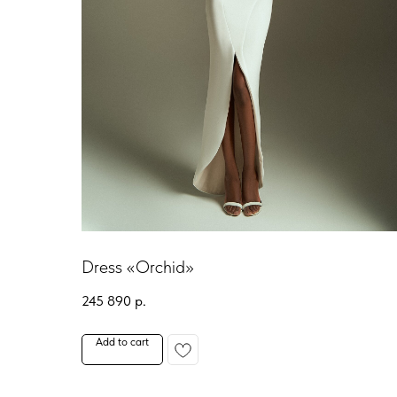
Dress «Orchid»
245 890
р.
Add to cart